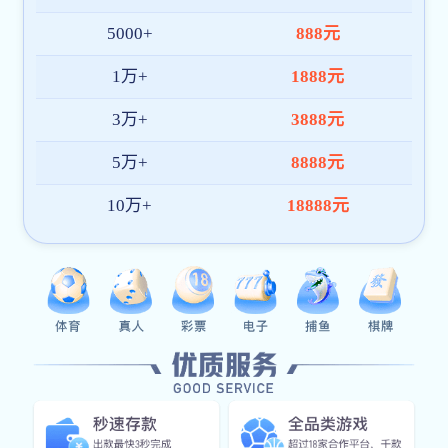
题及其后续发展的潜在影响。
1、马雷斯卡表现分析
自加盟切尔西以来，马雷斯卡被寄予厚望。然而，在
多个比赛中，他却未能展现出应有的水平。技术统计
显示，他在进攻端贡献有限，传球成功率和射门效率
均低于预期。这种低迷状态让人难以理解，尤其是在
面对较弱对手时，本应利用机会提升个人及球队士
气。
此外，马雷斯卡在防守端同样存在问题。他时常缺乏
积极性，对对方进攻的压制力度不足，这直接导致了
球队后防线的不稳固。在与其他顶级球员相比时，他
显得尤为逊色。这种消极态度不仅影响了他个人的发
展，也在一定程度上拖累了整个球队的表现。