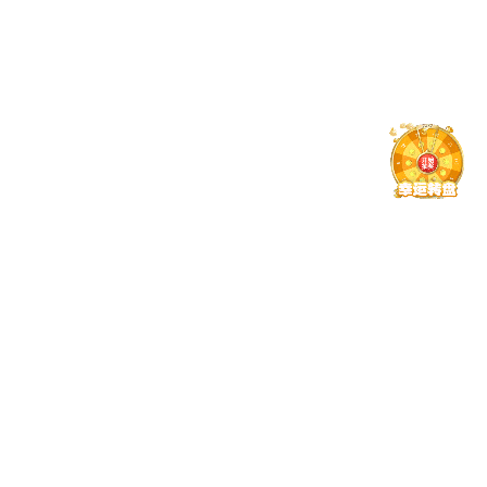
另外，他也指出，在某些情况下，教练和球员需要勇
于提出质疑，通过合理合法的方法去寻求答案，而不
是让情绪主导判断。这对于维护体育道德和竞技精神
都是至关重要的。
3、英超竞争环境分析
如今，英超联赛已经成为世界上最具竞争力的联赛之
一，各支球队实力均衡，使得每场比赛都有悬念。瓜
帅对此深感自豪，并认为这是推动足球发展的动力所
在。他表示，即使是名不见经传的小球队，也有能力
制造惊喜。
他分析道，这种竞争环境让曼城也不得不不断提升自
己的实力，以适应快速变化的局势。因此，在训练和
战术安排上，他们需要付出更多努力，以确保能够保